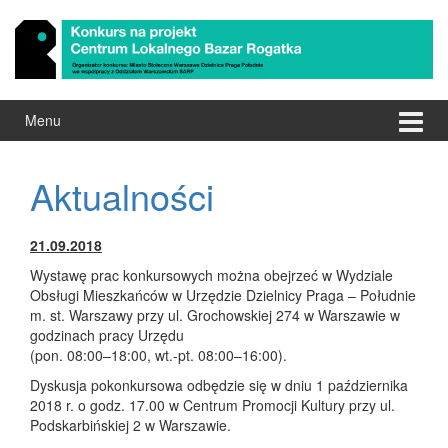
Przeskocz
Przejdź
do
do
treści
menu
głównego
Menu
Aktualności
21.09.2018
Wystawę prac konkursowych można obejrzeć w Wydziale
Obsługi Mieszkańców w Urzędzie Dzielnicy Praga – Południe
m. st. Warszawy przy ul. Grochowskiej 274 w Warszawie w
godzinach pracy Urzędu
(pon. 08:00–18:00, wt.-pt. 08:00–16:00).
Dyskusja pokonkursowa odbędzie się w dniu 1 października
2018 r. o godz. 17.00 w Centrum Promocji Kultury przy ul.
Podskarbińskiej 2 w Warszawie.